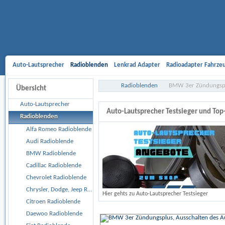
Auto-Lautsprecher
Radioblenden
Lenkrad Adapter
Radioadapter Fahrze
Aktivsystemadapter
Entriegelungsbügel
Antennenadapter
Freisprech-A
Radioblenden
BMW 3er Zündungsplu
Übersicht
Gehäusesubwoofer
Car Hifi Komplett und Sonderangebote
Car Hifi Zubeh
Auto-Lautsprecher
Auto-Lautsprecher Testsieger und To
Radioblenden
Alfa Romeo Radioblende
Audi Radioblende
BMW Radioblende
Cadillac Radioblende
Chevrolet Radioblende
Chrysler, Dodge, Jeep Radioblende
Hier gehts zu Auto-Lautsprecher Testsieger
Citroen Radioblende
Daewoo Radioblende