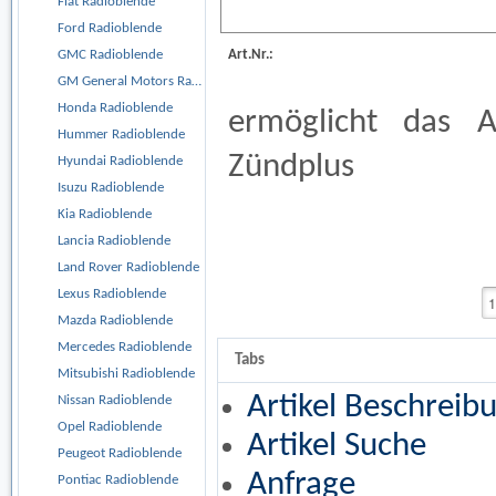
Fiat Radioblende
Ford Radioblende
Art.Nr.:
GMC Radioblende
GM General Motors Radioblende
Honda Radioblende
ermöglicht das A
Hummer Radioblende
Zündplus
Hyundai Radioblende
Isuzu Radioblende
Kia Radioblende
Lancia Radioblende
Land Rover Radioblende
Lexus Radioblende
Mazda Radioblende
Mercedes Radioblende
Tabs
Mitsubishi Radioblende
Artikel Beschreib
Nissan Radioblende
Opel Radioblende
Artikel Suche
Peugeot Radioblende
Anfrage
Pontiac Radioblende