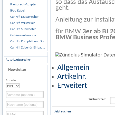
so dass das Austausc
Freisprech-Adapter
geht.
iPod Kabel
Car Hifi Lautsprecher
Anleitung zur Install
Car Hifi Verstärker
Car Hifi Subwoofer
für BMW
3er ab BJ 
Gehäusesubwoofer
BMW Business Profes
Car Hifi Komplett und Sonderangebote
Car Hifi Zubehör Einbaumaterial
Auto-Lautsprecher
Allgemein
Newsletter
Artikelnr.
Anrede:
Erweitert
Suchwörter:
Jetzt suchen