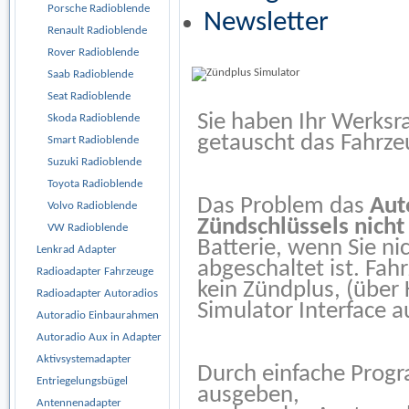
Porsche Radioblende
Newsletter
Renault Radioblende
Rover Radioblende
Saab Radioblende
Seat Radioblende
Sie haben Ihr Werksr
Skoda Radioblende
getauscht das Fahrze
Smart Radioblende
Suzuki Radioblende
Toyota Radioblende
Das Problem das
Aut
Volvo Radioblende
Zündschlüssels nicht
VW Radioblende
Batterie, wenn Sie ni
Lenkrad Adapter
abgeschaltet ist. Fa
Radioadapter Fahrzeuge
kein Zündplus, (über
Radioadapter Autoradios
Simulator Interface 
Autoradio Einbaurahmen
Autoradio Aux in Adapter
Aktivsystemadapter
Durch einfache Prog
Entriegelungsbügel
ausgeben,
Antennenadapter