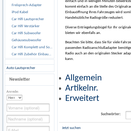
einfach und in wenigen Minuten bewerkstel
Freisprech-Adapter
kommt einfach an die Stelle des Originalrad
iPod Kabel
Einbauöffnung Ihres Fahrzeuges wird somit
Handelsübliche Radiogröße reduziert.
Car Hifi Lautsprecher
Car Hifi Verstärker
Diverse Entriegelungsbügel für Ihr origina
bieten wir ebenfalls an.
Car Hifi Subwoofer
Gehäusesubwoofer
Beachten Sie bitte, dass Sie für viele Fahr
Car Hifi Komplett und Sonderangebote
passenden Radioanschlußadapter benötige
Radio auch an den originalen Stecker adap
Car Hifi Zubehör Einbaumaterial
kann.
Auto-Lautsprecher
Allgemein
Newsletter
Artikelnr.
Anrede:
Erweitert
Suchwörter:
Jetzt suchen