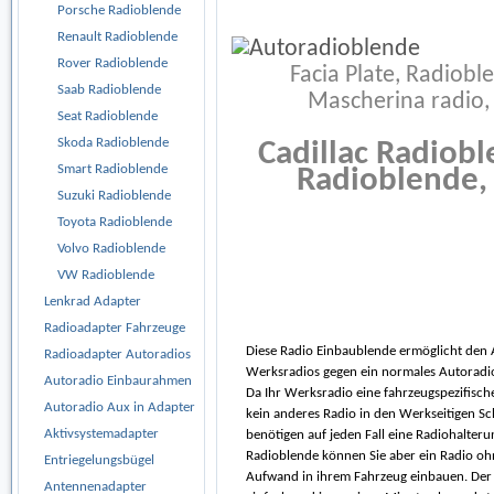
Porsche Radioblende
Renault Radioblende
Rover Radioblende
Facia Plate, Radiobl
Saab Radioblende
Mascherina radio,
Seat Radioblende
Skoda Radioblende
Cadillac Radiob
Smart Radioblende
Radioblende, 
Suzuki Radioblende
Toyota Radioblende
Volvo Radioblende
VW Radioblende
Lenkrad Adapter
Radioadapter Fahrzeuge
Diese Radio Einbaublende ermöglicht den 
Radioadapter Autoradios
Werksradios gegen ein normales Autoradio
Autoradio Einbaurahmen
Da Ihr Werksradio eine fahrzeugspezifisch
Autoradio Aux in Adapter
kein anderes Radio in den Werkseitigen Sc
Aktivsystemadapter
benötigen auf jeden Fall eine Radiohalterun
Radioblende können Sie aber ein Radio o
Entriegelungsbügel
Aufwand in ihrem Fahrzeug einbauen. Der 
Antennenadapter