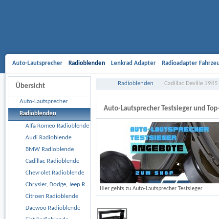
Auto-Lautsprecher
Radioblenden
Lenkrad Adapter
Radioadapter Fahrze
Aktivsystemadapter
Entriegelungsbügel
Antennenadapter
Freisprech-A
Radioblenden
Cadillac Deville 198
Übersicht
Gehäusesubwoofer
Car Hifi Komplett und Sonderangebote
Car Hifi Zubeh
Auto-Lautsprecher
Auto-Lautsprecher Testsieger und To
Radioblenden
Alfa Romeo Radioblende
Audi Radioblende
BMW Radioblende
Cadillac Radioblende
Chevrolet Radioblende
Chrysler, Dodge, Jeep Radioblende
Hier gehts zu Auto-Lautsprecher Testsieger
Citroen Radioblende
Daewoo Radioblende