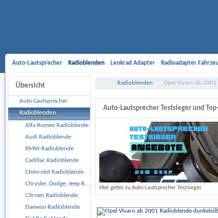
Auto-Lautsprecher
Radioblenden
Lenkrad Adapter
Radioadapter Fahrze
Aktivsystemadapter
Entriegelungsbügel
Antennenadapter
Freisprech-A
Radioblenden
Opel Vivaro ab 2001 
Übersicht
Gehäusesubwoofer
Car Hifi Komplett und Sonderangebote
Car Hifi Zubeh
Auto-Lautsprecher
Auto-Lautsprecher Testsieger und To
Radioblenden
Alfa Romeo Radioblende
Audi Radioblende
BMW Radioblende
Cadillac Radioblende
Chevrolet Radioblende
Chrysler, Dodge, Jeep Radioblende
Hier gehts zu Auto-Lautsprecher Testsieger
Citroen Radioblende
Daewoo Radioblende