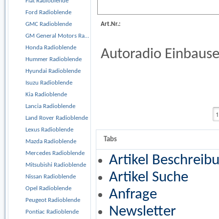
Fiat Radioblende
Ford Radioblende
Art.Nr.:
GMC Radioblende
GM General Motors Radioblende
Honda Radioblende
Autoradio Einbause
Hummer Radioblende
Hyundai Radioblende
Isuzu Radioblende
Kia Radioblende
Lancia Radioblende
Land Rover Radioblende
Lexus Radioblende
Tabs
Mazda Radioblende
Mercedes Radioblende
Artikel Beschreib
Mitsubishi Radioblende
Artikel Suche
Nissan Radioblende
Opel Radioblende
Anfrage
Peugeot Radioblende
Newsletter
Pontiac Radioblende