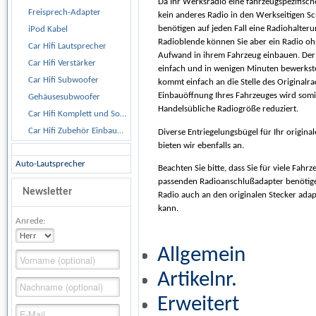
Da Ihr Werksradio eine fahrzeugspezifisch
Freisprech-Adapter
kein anderes Radio in den Werkseitigen Sc
benötigen auf jeden Fall eine Radiohalterun
iPod Kabel
Radioblende können Sie aber ein Radio o
Car Hifi Lautsprecher
Aufwand in ihrem Fahrzeug einbauen. Der 
Car Hifi Verstärker
einfach und in wenigen Minuten bewerkstel
Car Hifi Subwoofer
kommt einfach an die Stelle des Originalra
Einbauöffnung Ihres Fahrzeuges wird somit
Gehäusesubwoofer
Handelsübliche Radiogröße reduziert.
Car Hifi Komplett und Sonderangebote
Car Hifi Zubehör Einbaumaterial
Diverse Entriegelungsbügel für Ihr origina
bieten wir ebenfalls an.
Auto-Lautsprecher
Beachten Sie bitte, dass Sie für viele Fahr
passenden Radioanschlußadapter benötige
Newsletter
Radio auch an den originalen Stecker ada
kann.
Anrede:
Allgemein
Artikelnr.
Erweitert