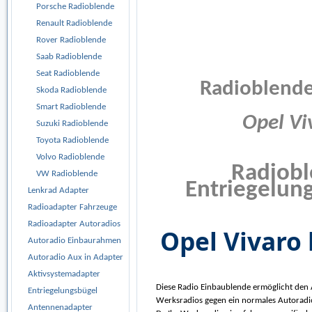
Porsche Radioblende
Renault Radioblende
Rover Radioblende
Saab Radioblende
Seat Radioblende
Radioblende
Skoda Radioblende
Smart Radioblende
Opel Vi
Suzuki Radioblende
Toyota Radioblende
Volvo Radioblende
Radiobl
VW Radioblende
Entriegelun
Lenkrad Adapter
Radioadapter Fahrzeuge
Radioadapter Autoradios
Opel Vivaro 
Autoradio Einbaurahmen
Autoradio Aux in Adapter
Aktivsystemadapter
Diese Radio Einbaublende ermöglicht den
Entriegelungsbügel
Werksradios gegen ein normales Autoradio
Antennenadapter