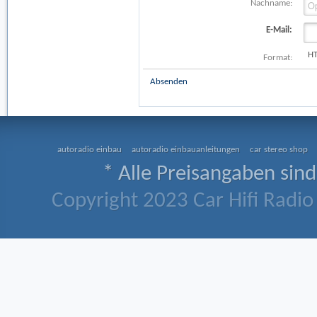
Nachname:
E-Mail:
H
Format:
Absenden
autoradio einbau
autoradio einbauanleitungen
car stereo shop
* Alle Preisangaben sind
Copyright 2023 Car Hifi Radio