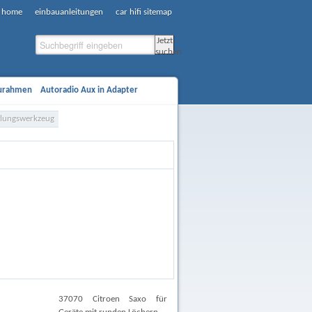
e, home
einbauanleitungen
car hifi sitemap
Jetzt
suchen
aurahmen
Autoradio Aux in Adapter
ifi Verstärker
Car Hifi Subwoofer
gelungswerkzeug
Newsletter
Suche
News
37070 Citroen Saxo für