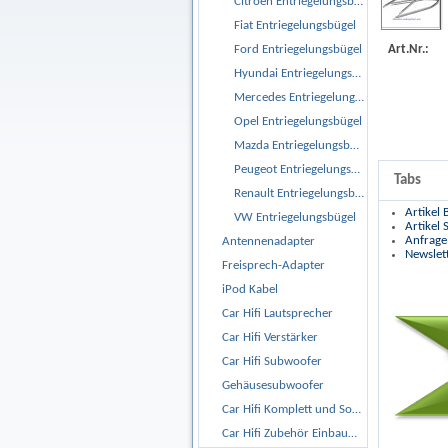
Citroen Entriegelungsbügel
Fiat Entriegelungsbügel
Art.Nr.:
Ford Entriegelungsbügel
Hyundai Entriegelungsbügel
Mercedes Entriegelungsbügel
Opel Entriegelungsbügel
Mazda Entriegelungsbügel
Peugeot Entriegelungsbügel
Tabs
Renault Entriegelungsbügel
Artikel
VW Entriegelungsbügel
Artikel
Anfrage
Antennenadapter
Newslet
Freisprech-Adapter
iPod Kabel
Car Hifi Lautsprecher
Car Hifi Verstärker
Car Hifi Subwoofer
Gehäusesubwoofer
Car Hifi Komplett und Sonderangebote
Car Hifi Zubehör Einbaumaterial