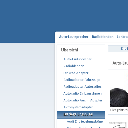
Auto-Lautsprecher
Radioblenden
Lenkra
Aktivsystemadapter
Entriegelungsbügel
Entr
Übersicht
Gehäusesubwoofer
Car Hifi Komplett un
Auto-Lautsprecher
Auto-Lau
Radioblenden
Lenkrad Adapter
Radioadapter Fahrzeuge
Radioadapter Autoradios
Autoradio Einbaurahmen
Autoradio Aux in Adapter
Aktivsystemadapter
Hier gehts z
Entriegelungsbügel
Audi Entriegelungsbügel