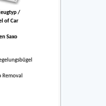
zeugtyp /
l of Car
en Saxo
iegelungsbügel
o Removal