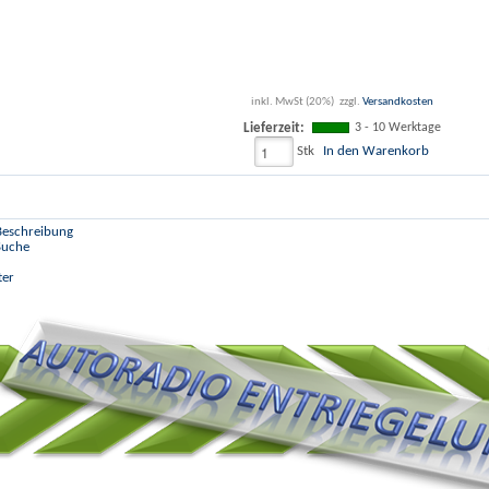
inkl. MwSt (20%)
zzgl.
Versandkosten
3 - 10 Werktage
Lieferzeit:
Stk
In den Warenkorb
 Beschreibung
 Suche
ter