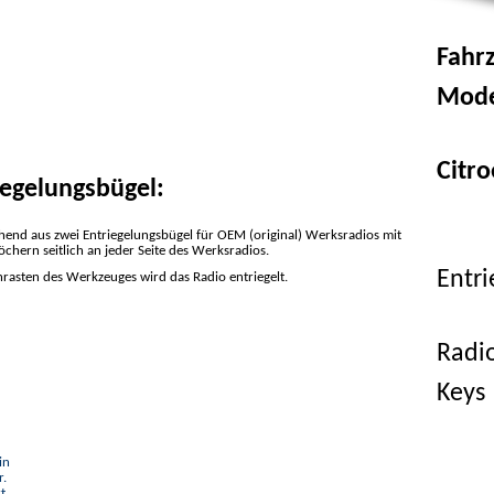
Fahr
Mode
Citro
iegelungsbügel:
ehend aus zwei Entriegelungsbügel für OEM (original) Werksradios mit
chern seitlich an jeder Seite des Werksradios.
Entr
nrasten des Werkzeuges wird das Radio entriegelt.
Radi
Keys
in
r.
t