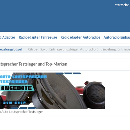
startseit
d Adapter
Radioadapter Fahrzeuge
Radioadapter Autoradios
Autoradio Einb
Antennenadapter
Freisprech-Adapter
iPod Kabel
Car Hifi Lautsprecher
Car H
iegelungsbügel
Citroen Saxo, Entriegelungsbügel, Autoradio Entriegelung, Entrie
d Sonderangebote
Car Hifi Zubehör Einbaumaterial
Versandkosten
Kundeninfo
tsprecher Testsieger und Top-Marken
u Auto-Lautsprecher Testsieger