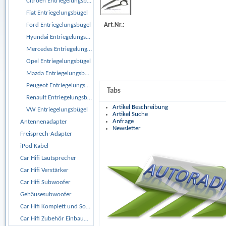
Citroen Entriegelungsbügel
Fiat Entriegelungsbügel
Art.Nr.:
Ford Entriegelungsbügel
Hyundai Entriegelungsbügel
Mercedes Entriegelungsbügel
Opel Entriegelungsbügel
Mazda Entriegelungsbügel
Peugeot Entriegelungsbügel
Tabs
Renault Entriegelungsbügel
Artikel Beschreibung
VW Entriegelungsbügel
Artikel Suche
Anfrage
Antennenadapter
Newsletter
Freisprech-Adapter
iPod Kabel
Car Hifi Lautsprecher
Car Hifi Verstärker
Car Hifi Subwoofer
Gehäusesubwoofer
Car Hifi Komplett und Sonderangebote
Car Hifi Zubehör Einbaumaterial