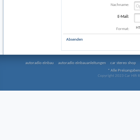
Nachname:
E-Mail:
H
Format:
Absenden
autoradio einbau
autoradio einbauanleitungen
car stereo shop
* Alle Preisangaben
Copyright 2023 Car Hifi R