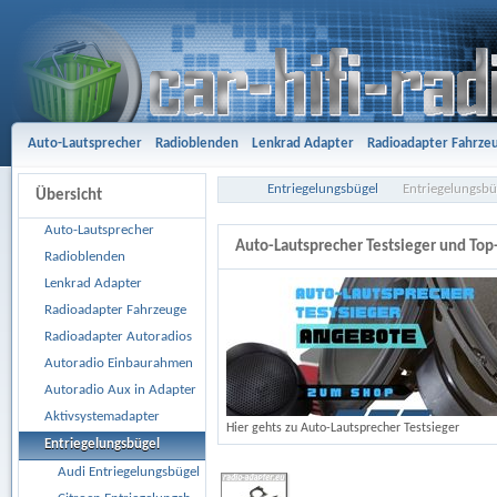
Auto-Lautsprecher
Radioblenden
Lenkrad Adapter
Radioadapter Fahrze
Aktivsystemadapter
Entriegelungsbügel
Antennenadapter
Freisprech-A
Entriegelungsbügel
Entriegelungsbü
Übersicht
Gehäusesubwoofer
Car Hifi Komplett und Sonderangebote
Car Hifi Zubeh
Auto-Lautsprecher
Auto-Lautsprecher Testsieger und To
Radioblenden
Lenkrad Adapter
Radioadapter Fahrzeuge
Radioadapter Autoradios
Autoradio Einbaurahmen
Autoradio Aux in Adapter
Aktivsystemadapter
Hier gehts zu Auto-Lautsprecher Testsieger
Entriegelungsbügel
Audi Entriegelungsbügel