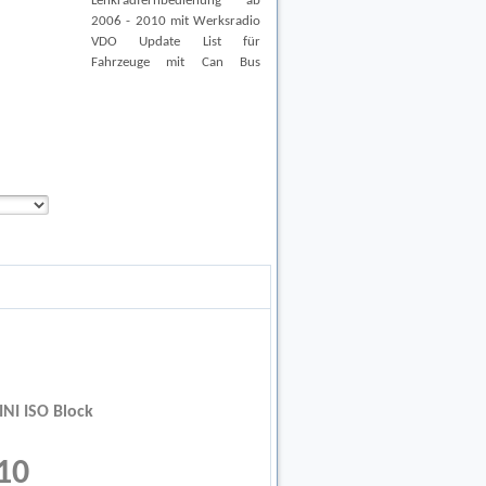
Lenkradfernbedienung ab
2006 - 2010 mit Werksradio
VDO Update List für
Fahrzeuge mit Can Bus
NI ISO Block
010