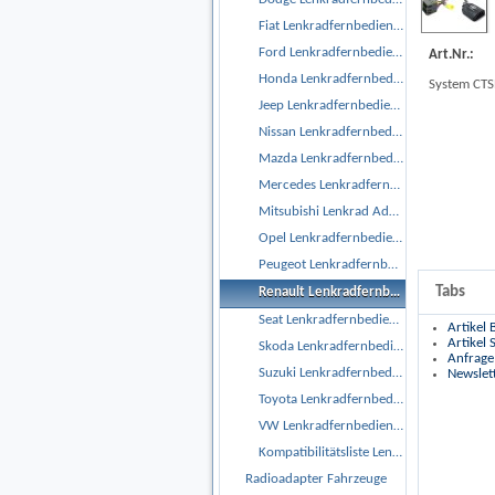
Fiat Lenkradfernbedienungsadapter
Ford Lenkradfernbedienungsadapter
Art.Nr.:
Honda Lenkradfernbedienungsadapter
System CT
Jeep Lenkradfernbedienungsadapter
Nissan Lenkradfernbedienungsadapter
Mazda Lenkradfernbedienungsadapter
Mercedes Lenkradfernbedienungsadapter
Mitsubishi Lenkrad Adapter
Opel Lenkradfernbedienungsadapter
Peugeot Lenkradfernbedienungsadapter
Tabs
Renault Lenkradfernbedienungsadapter
Seat Lenkradfernbedienungsadapter
Artikel
Artikel
Skoda Lenkradfernbedienungsadapter
Anfrage
Suzuki Lenkradfernbedienungsadapter
Newslet
Toyota Lenkradfernbedienungsadapter
VW Lenkradfernbedienungsadapter
Kompatibilitätsliste Lenkrad Adapter
Radioadapter Fahrzeuge