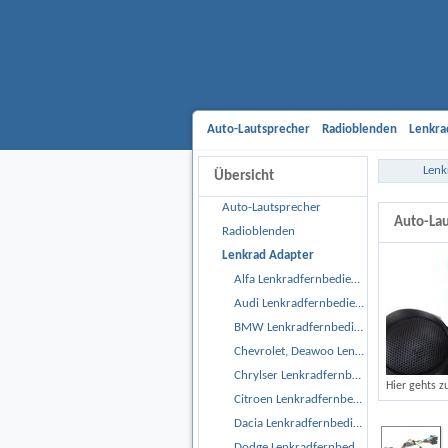
Auto-Lautsprecher
Radioblenden
Lenkra
Aktivsystemadapter
Entriegelungsbügel
Lenk
Übersicht
Gehäusesubwoofer
Car Hifi Komplett un
Auto-Lautsprecher
Auto-Lau
Radioblenden
Lenkrad Adapter
Alfa Lenkradfernbedienungsadapter
Audi Lenkradfernbedienungsadapter
BMW Lenkradfernbedienungsadapter
Chevrolet, Deawoo Lenkradfernbedienungsadapter
Chrylser Lenkradfernbedienungsadapter
Hier gehts z
Citroen Lenkradfernbedienungsadapter
Dacia Lenkradfernbedienungsadapter
Dodge Lenkradfernbedienungsadapter