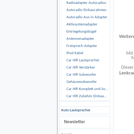
Radioadapter Autoradios
Autoradio Einbaurahmen
Autoradio Aux in Adapter
Aktivsystemadapter
Entriegelungsbügel
Weitere
Antennenadapter
Freisprech-Adapter
Mit
iPod Kabel
M
Car Hifi Lautsprecher
Diese
Car Hifi Verstärker
Lenkra
Car Hifi Subwoofer
Gehäusesubwoofer
Car Hifi Komplett und Sonderangebote
Car Hifi Zubehör Einbaumaterial
Auto-Lautsprecher
Newsletter