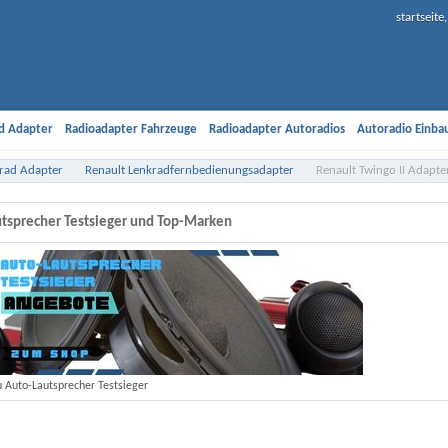
startseit
d Adapter
Radioadapter Fahrzeuge
Radioadapter Autoradios
Autoradio Einb
Antennenadapter
Freisprech-Adapter
iPod Kabel
Car Hifi Lautsprecher
Car H
rad Adapter
Renault Lenkradfernbedienungsadapter
Renault Twingo II Adapt
d Sonderangebote
Car Hifi Zubehör Einbaumaterial
Versandkosten
Kundeninfo
tsprecher Testsieger und Top-Marken
u Auto-Lautsprecher Testsieger