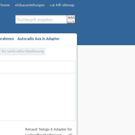
e, home
einbauanleitungen
car hifi sitemap
Jetzt
suchen
aurahmen
Autoradio Aux in Adapter
ifi Verstärker
Car Hifi Subwoofer
er für Lenkradfernbedienung
Newsletter
Suche
News
Renault Twingo II Adapter für