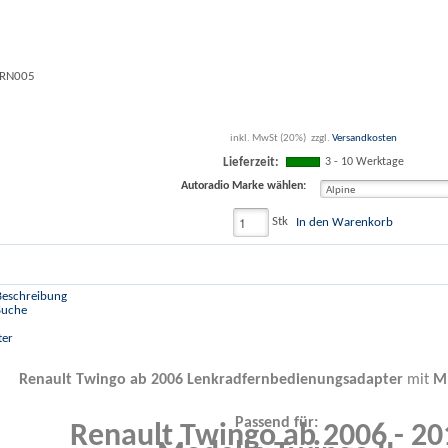
SRN005
inkl. MwSt (20%)
zzgl.
Versandkosten
3 - 10 Werktage
Lieferzeit:
Autoradio Marke wählen:
Stk
In den Warenkorb
 Beschreibung
 Suche
ter
Renault Twingo ab 2006
Lenkradfernbedienungsadapter
mit
MI
Passend für:
Renault Twingo ab 2006 - 2