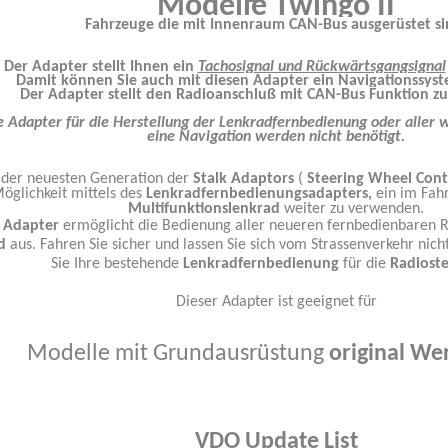
Modelle
Twingo II
Fahrzeuge die mit Innenraum CAN-Bus ausgerüstet si
Der Adapter stellt Ihnen ein
Tachosignal und Rückwärtsgangsignal
Damit können Sie auch mit diesen Adapter ein Navigationssys
Der Adapter stellt den Radioanschluß mit CAN-Bus Funktion zu
 Adapter für die Herstellung der Lenkradfernbedienung oder aller w
eine Navigation werden nicht benötigt.
 der neuesten Generation der
Stalk Adaptors
(
Steering Wheel Cont
öglichkeit mittels des
Lenkradfernbedienungsadapters,
ein im Fahr
Multifunktionslenkrad
weiter zu verwenden.
r
Adapter
ermöglicht die Bedienung aller neueren fernbedienbaren R
d
aus. Fahren Sie sicher und lassen Sie sich vom Strassenverkehr nic
Sie Ihre bestehende
Lenkradfernbedienung
für die
Radiost
Dieser Adapter ist geeignet für
Modelle mit Grundausrüstung
original We
VDO
Update List